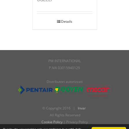
Details
PM INTERNATIONAL
P.IVA 03015940129
Distributori autorizzati
© Copyright 2016 |
Invar
All Rights Reserved
Cookie Policy
| Privacy Policy